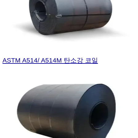
ASTM A514/ A514M 탄소강 코일