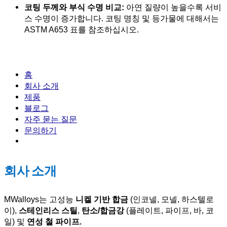
코팅 두께와 부식 수명 비교:
아연 질량이 높을수록 서비
스 수명이 증가합니다. 코팅 명칭 및 등가물에 대해서는
ASTM A653 표를 참조하십시오.
홈
회사 소개
제품
블로그
자주 묻는 질문
문의하기
회사 소개
MWalloys는 고성능
니켈 기반 합금
(인코넬, 모넬, 하스텔로
이),
스테인리스 스틸
,
탄소/합금강
(플레이트, 파이프, 바, 코
일) 및
연성 철 파이프.