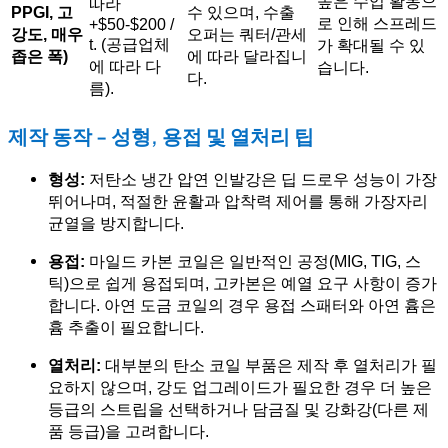
높은 수입 활동으
따라
PPGI, 고
수 있으며, 수출
로 인해 스프레드
+$50-$200 /
강도, 매우
오퍼는 쿼터/관세
t. (공급업체
가 확대될 수 있
좁은 폭)
에 따라 달라집니
에 따라 다
습니다.
다.
름).
제작 동작 - 성형, 용접 및 열처리 팁
형성:
저탄소 냉간 압연 인발강은 딥 드로우 성능이 가장
뛰어나며, 적절한 윤활과 압착력 제어를 통해 가장자리
균열을 방지합니다.
용접:
마일드 카본 코일은 일반적인 공정(MIG, TIG, 스
틱)으로 쉽게 용접되며, 고카본은 예열 요구 사항이 증가
합니다. 아연 도금 코일의 경우 용접 스패터와 아연 흄은
흄 추출이 필요합니다.
열처리:
대부분의 탄소 코일 부품은 제작 후 열처리가 필
요하지 않으며, 강도 업그레이드가 필요한 경우 더 높은
등급의 스트립을 선택하거나 담금질 및 강화강(다른 제
품 등급)을 고려합니다.