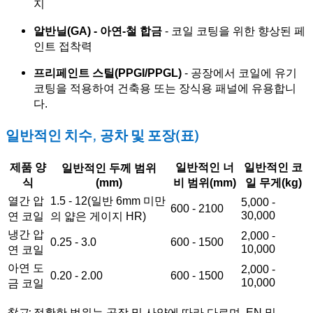
지
알반닐(GA) - 아연-철 합금
- 코일 코팅을 위한 향상된 페
인트 접착력
프리페인트 스틸(PPGI/PPGL)
- 공장에서 코일에 유기
코팅을 적용하여 건축용 또는 장식용 패널에 유용합니
다.
일반적인 치수, 공차 및 포장(표)
제품 양
일반적인 너
일반적인 코
일반적인 두께 범위
식
(mm)
비 범위(mm)
일 무게(kg)
열간 압
1.5 - 12(일반 6mm 미만
5,000 -
600 - 2100
30,000
연 코일
의 얇은 게이지 HR)
냉간 압
2,000 -
0.25 - 3.0
600 - 1500
10,000
연 코일
아연 도
2,000 -
0.20 - 2.00
600 - 1500
10,000
금 코일
참고:
정확한 범위는 공장 및 사양에 따라 다르며, EN 및