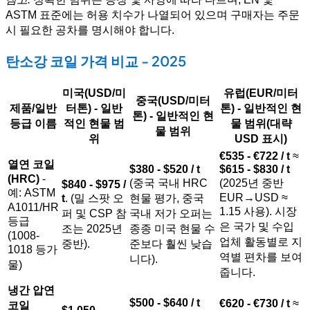
ASTM 표준에는 허용 치수가 나열되어 있으며 구매자는 주문
시 필요한 공차를 명시해야 합니다.
탄소강 코일 가격 비교 - 2025
미국(USD/미
유럽(EUR/미터
중국(USD/미터
제품/일반
터톤) - 일반
톤) - 일반적인 현
톤) - 일반적인 현
등급 이름
적인 현물 범
물 범위(대략
물 범위
위
USD 표시)
€535 - €722 / t
≈
열연 코일
$380 - $520 / t
$615 - $830 / t
(HRC)
-
(중국 국내 HRC
(2025년 중반
$840 - $975 /
예: ASTM
EUR→USD ≈
t
. (밀 스팟 오
현물 평가, 중국
A1011/HR
1.15 사용). 시장
퍼 및 CSP 참
국내 저가 오퍼는
등급
은 국가 및 수입
조는 2025년
종종 미국 현물 수
(1008-
업체 활동별로 지
중반).
준보다 훨씬 낮습
1018 등가
역별 편차를 보여
니다).
물)
줍니다.
냉간 압연
$500 - $640 / t
€620 - €730 / t
≈
코일
$1,050 -