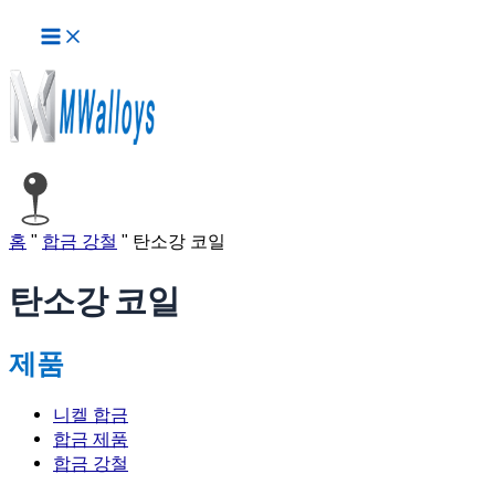
메
콘
글
인
텐
페
메
츠
이
뉴
로
지
건
매
너
김
뛰
기
홈
"
합금 강철
"
탄소강 코일
탄소강 코일
제품
니켈 합금
합금 제품
합금 강철