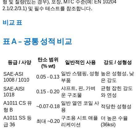
형 및 질량(있는 경우), 포장, MTC 수준(예: EN 10204
2.1/2.2/3.1) 및 필수 테스트를 참조합니다.
비교 표
표 A - 공통 성적 비교
탄소 범위
등급 / 사양
일반적인 사용
강도 / 성형성
(% wt)
일반 스탬핑, 성형
높은 성형성, 낮
SAE-ASI
0.05 - 0.13
1008 / 1010
부품
은 강도
샤프트, 핀, 가벼
균형 잡힌 강도
SAE-AISI
0.15 - 0.20
1018
운 구조물
와 연성
A1011 CS 유
일반 열연 코일 사
~0.07-0.18
적당한 성형성
형 B
용
A1011 SS 등
구조용 시트 애플
더 높은 수율
최대 ~0.20
급 36
리케이션
(36ksi)