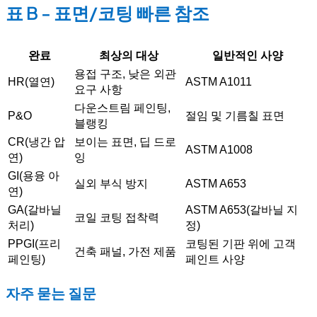
표 B - 표면/코팅 빠른 참조
완료
최상의 대상
일반적인 사양
용접 구조, 낮은 외관
HR(열연)
ASTM A1011
요구 사항
다운스트림 페인팅,
P&O
절임 및 기름칠 표면
블랭킹
CR(냉간 압
보이는 표면, 딥 드로
ASTM A1008
연)
잉
GI(용융 아
실외 부식 방지
ASTM A653
연)
GA(갈바닐
ASTM A653(갈바닐 지
코일 코팅 접착력
처리)
정)
PPGI(프리
코팅된 기판 위에 고객
건축 패널, 가전 제품
페인팅)
페인트 사양
자주 묻는 질문