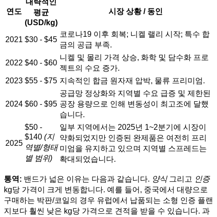
대략적인
연도
시장 상황 / 동인
평균
(USD/kg)
코로나19 이후 회복; 니켈 랠리 시작; 특수 합
2021
$30 - $45
금의 공급 부족.
니켈 및 몰리 가격 상승, 화학 및 담수화 프로
2022
$40 - $60
젝트의 수요 증가.
2023
$55 - $75
지속적인 합금 원자재 압박, 물류 프리미엄.
공급망 정상화와 지역별 수요 급증 및 제한된
2024
$60 - $95
공장 용량으로 인해 변동성이 최고조에 달했
습니다.
$50 -
일부 지역에서는 2025년 1~2분기에 시장이
$140
(지
약화되었지만 인증된 완제품은 여전히 프리
2025
역별/형태
미엄을 유지하고 있으며 지역별 스프레드는
별 범위)
확대되었습니다.
통역:
밴드가 넓은 이유는 다음과 같습니다.
양식
그리고
인증
kg당 가격이 크게 변동합니다. 예를 들어, 중국에서 대량으로
구매하는 박판/코일의 경우 유럽에서 납품되는 소형 인증 플랜
지보다 훨씬 낮은 kg당 가격으로 견적을 받을 수 있습니다. 과