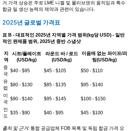
거 가격 상승은 주로 LME 니켈 및 몰리브덴의 움직임과 특수
합금 밀 생산 능력의 제약과 관련이 있습니다.
2025년 글로벌 가격표
표 B - 대표적인 2025년 지역별 가격 범위(kg당 USD) - 일반
적인 완제품 범위, 2025년 중반 스냅샷
지
이음매 없는 파이프/피
시트/플레이트
라운드 바 / 로드
역
(USD/kg)
(USD/kg)
팅(USD/kg)
중
$40 - $95
$45 - $105
$50 - $110
국
유
$80 - $130
$85 - $135
$95 - $140
럽
미
$90 - $140
$95 - $145
$100 - $150
국
인
$35 - $90
$40 - $95
$45 - $100
도
출처 및 근거:
통합 공급업체 FOB 목록 및 독립 합금 가격 요