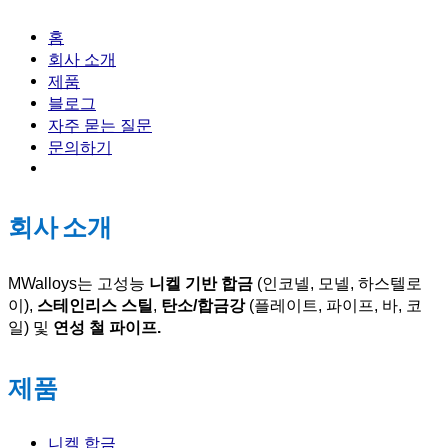
홈
회사 소개
제품
블로그
자주 묻는 질문
문의하기
회사 소개
MWalloys는 고성능
니켈 기반 합금
(인코넬, 모넬, 하스텔로
이),
스테인리스 스틸
,
탄소/합금강
(플레이트, 파이프, 바, 코
일) 및
연성 철 파이프.
제품
니켈 합금