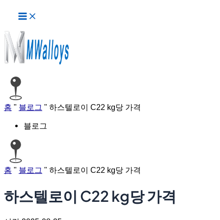
메
콘
인
텐
메
츠
뉴
로
건
너
뛰
기
홈
"
블로그
"
하스텔로이 C22 kg당 가격
블로그
홈
"
블로그
"
하스텔로이 C22 kg당 가격
하스텔로이 C22 kg당 가격