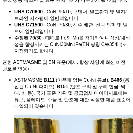
주요 상용 식별자 및 표준 엔지니어가 마주하게 될 것입니다:
UNS C70600
- CuNi 90/10; 콘덴서, 열교환기 및 빌지/
브라인 시스템에 일반적입니다.
UNS C71500
- CuNi 70/30; 해수 배관, 선박 외피 및 밸
브에 일반적입니다.
수정된 70/30
- 때때로 Fe와 Mn을 첨가하여 내식성/내식
성을 향상시키는 CuNi30Mn1Fe(EN 명칭 CW354H)로
지정되기도 합니다.
관련 ASTM/ASME 및 EN 표준(예시, 항상 사양에 최신 버전
번호를 인용):
ASTM/ASME
B111
(이음매 없는 Cu-Ni 튜브),
B466
(용
접된 Cu-Ni 파이프),
B151
(단조 구리 및 구리 합금: 막
대, 바 등). 국가 표준 기관 및 공급업체 데이터시트에는
튜브, 플레이트, 주물 및 단조에 대한 적절한 제품 표준이
나열되어 있습니다.