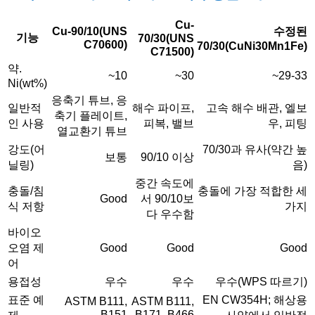
Cu-
Cu-90/10(UNS
수정된
기능
70/30(UNS
C70600)
70/30(CuNi30Mn1Fe)
C71500)
약.
~10
~30
~29-33
Ni(wt%)
응축기 튜브, 응
일반적
해수 파이프,
고속 해수 배관, 엘보
축기 플레이트,
인 사용
피복, 밸브
우, 피팅
열교환기 튜브
강도(어
70/30과 유사(약간 높
보통
90/10 이상
닐링)
음)
중간 속도에
충돌/침
충돌에 가장 적합한 세
Good
서 90/10보
식 저항
가지
다 우수함
바이오
오염 제
Good
Good
Good
어
용접성
우수
우수
우수(WPS 따르기)
표준 예
EN CW354H; 해상용
ASTM B111,
ASTM B111,
B151
B171, B466