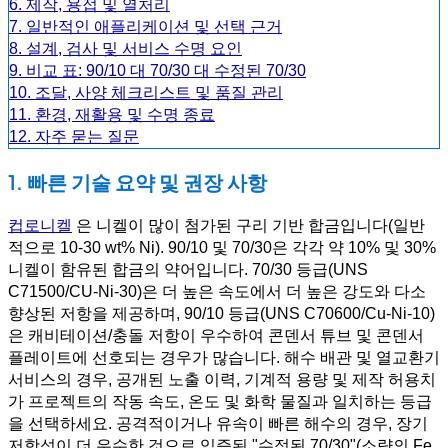
6. 제작, 용접 및 열처리
7. 일반적인 애플리케이션 및 선택 근거
8. 설계, 검사 및 서비스 수명 요인
9. 비교 표: 90/10 대 70/30 대 수정된 70/30
10. 조달, 사양 체크리스트 및 품질 관리
11. 환경, 재활용 및 수명 종료
12. 자주 묻는 질문
1. 빠른 기술 요약 및 권장 사항
컵로니켈
은 니켈이 많이 첨가된 구리 기반 합금입니다(일반
적으로 10-30 wt% Ni). 90/10 및 70/30은 각각 약 10% 및 30%
니켈이 함유된 합금의 약어입니다. 70/30 등급(UNS
C71500/CU-Ni-30)은 더 높은 속도에서 더 높은 강도와 다소
향상된 저항을 제공하며, 90/10 등급(UNS C70600/Cu-Ni-10)
은 캐비테이션/충돌 저항이 우수하여 콘덴서 튜브 및 콘덴서
플레이트에 선호되는 경우가 많습니다. 해수 배관 및 열교환기
서비스의 경우, 공개된 노출 이력, 기계적 용량 및 제작 허용치
가 프로젝트의 작동 속도, 온도 및 화학 물질과 일치하는 등급
을 선택하세요. 공격적이거나 유속이 빠른 해수의 경우, 장기
저항성이 더 우수한 것으로 입증된 "수정된 70/30"(소량의 Fe