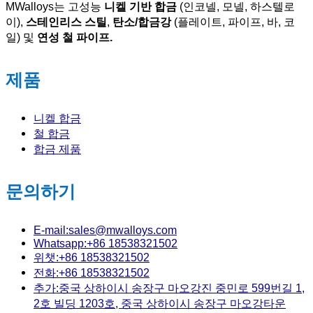
MWalloys는 고성능
니켈 기반 합금
(인코넬, 모넬, 하스텔로
이),
스테인리스 스틸
,
탄소/합금강
(플레이트, 파이프, 바, 코
일) 및
연성 철 파이프.
제품
니켈 합금
철 합금
합금 제품
문의하기
E-mail:sales@mwalloys.com
Whatsapp:+86 18538321502
위챗:+86 18538321502
전화:+86 18538321502
추가:중국 상하이시 송장구 마오강진 중민로 599번길 1,
2호 빌딩 1203호, 중국 상하이시 송장구 마오강타운