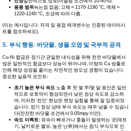
신장
일반적으로 양호(어닐링 조건에서 20-40%).
용융 범위
녹는점 없음; 고체 ≈ 1170-1190 °C, 액체 ≈
1220-1240 °C, 조성에 따라 다름.
(이는 예시입니다. 자격 및 용접 매개변수는 인증된 데이터시
트를 참조하세요).
5. 부식 행동: 바닷물, 생물 오염 및 국부적 공격
Cu-Ni 합금은 장기간 균일한 내식성을 위해 천연 바닷물에서
많은 일반적인 합금보다 성능이 뛰어나며, 미량의 Cu 방출로
인해 해양 성장을 줄이는 자연적인 방오성 경향이 있습니다.
중요한 실용적 포인트:
초기 높은 부식 속도
노출 후 첫 몇 주/몇 달 동안은 일반
적으로 보호막이 형성되면서 낮은 정상 속도로 감소하
며, 이러한 '런인' 현상은 현장 실험을 통해 잘 입증되었
습니다. 장기 정상 상태 부식 속도는 매우 낮을 수 있습니
다(잔잔한 바닷물 조건에서 0.05mpy 미만).
속도 이펙트:
유속이 빠르거나 충돌이 발생하는 곳(제트
기, 날카로운 엘보, 높은 난류)에서는 침식 부식으로 인