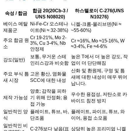
합금 20(20Cb-3 /
하스텔로이 C-276(UNS
속성 / 합금
UNS N08020)
N10276)
베이스 메탈
Ni-Fe-Cr 오스테나
니켈-크롬-몰리브덴(Ni ≈
제품군
이트(Ni ≈ 32-38%)
~55-60%)
Cr 19-21%, Mo 2-
주요 합금 원
Cr ≈16%, Mo ≈15-16%, W
3%, Cu 3-4%, Nb
≈3-4%, Fe ≈4-6%
소
안정제
보통, 무거운 스테
높은 T에서 더 높은 강도, 작
강도(일반)
인리스강과 비슷함
업이 더 단단해짐
산화 및 환원제, 구멍 및 틈
주요 부식 틈
고온 황산, 염화물
새에 대한 내성이 매우 뛰어
새 시장
SCC에 대한 내성
납니다.
양호; 감작을 피하
우수한 용접성, 저탄소로 카
제작 가능성
기 위해 안정화; 용
바이드 침전 방지
접 가능
일반적인 양
플레이트, 튜브, 바,
플레이트, 파이프, 튜브, 와
식
단조품
이어, 용접 소모품
일반적인 비
C-276보다 낮음(표
상당히 높은 프리미엄 니켈