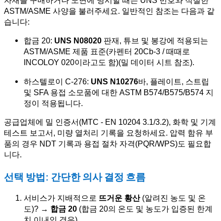
ASTM/ASME 사양을 불러주세요. 일반적인 참조는 다음과 같
습니다:
합금 20:
UNS N08020
판재, 튜브 및 봉강에 적용되는
ASTM/ASME 제품 표준(카펜터 20Cb-3 / 때때로
INCOLOY 020이라고도 함)(밀 데이터 시트 참조).
하스텔로이 C-276:
UNS N10276
바, 플레이트, 스트립
및 SFA 용접 소모품에 대한 ASTM B574/B575/B574 지
정이 적용됩니다.
공급업체에 밀 인증서(MTC - EN 10204 3.1/3.2), 화학 및 기계
테스트 보고서, 미량 열처리 기록을 요청하세요. 압력 함유 부
품의 경우 NDT 기록과 용접 절차 자격(PQR/WPS)도 필요합
니다.
선택 방법: 간단한 의사 결정 흐름
서비스가 지배적으로
뜨거운 황산
(알려진 농도 및 온
도)? →
합금 20
(합금 20의 온도 및 농도가 입증된 한계
치 이내인 경우).