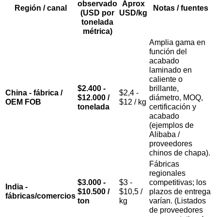
observado
Aprox
Región / canal
Notas / fuentes
(USD por
USD/kg
tonelada
métrica)
Amplia gama en
función del
acabado
laminado en
caliente o
$2.400 -
brillante,
China - fábrica /
$2,4 -
$12.000 /
diámetro, MOQ,
OEM FOB
$12 / kg
tonelada
certificación y
acabado
(ejemplos de
Alibaba /
proveedores
chinos de chapa).
Fábricas
regionales
$3.000 -
$3 -
competitivas; los
India -
$10.500 /
$10,5 /
plazos de entrega
fábricas/comercios
ton
kg
varían. (Listados
de proveedores