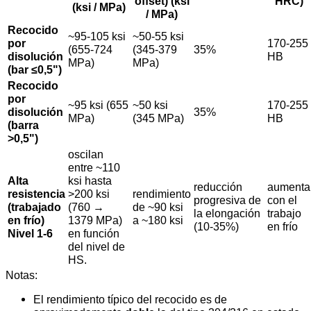
offset) (ksi
HRC)
(ksi / MPa)
/ MPa)
Recocido
~95-105 ksi
~50-55 ksi
por
170-255
(655-724
(345-379
35%
disolución
HB
MPa)
MPa)
(bar ≤0,5")
Recocido
por
~95 ksi (655
~50 ksi
170-255
disolución
35%
MPa)
(345 MPa)
HB
(barra
>0,5")
oscilan
entre ~110
Alta
ksi hasta
reducción
aumenta
resistencia
>200 ksi
rendimiento
progresiva de
con el
(trabajado
(760 →
de ~90 ksi
la elongación
trabajo
en frío)
1379 MPa)
a ~180 ksi
(10-35%)
en frío
Nivel 1-6
en función
del nivel de
HS.
Notas:
El rendimiento típico del recocido es de