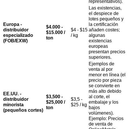
representativos).
Las existencias,
el despiece de
lotes pequeños y
Europa -
la certificación
$4.000 -
distribuidor
$4 - $15
añaden costes;
$15.000 /
especializado
/ kg
algunas
ton
(FOB/EXW)
existencias
europeas
presentan precios
superiores.
Ejemplos de
venta al por
menor en línea (el
precio por pieza
se convierte en
más alto debido
EE.UU. -
$3,500 -
al corte, el
distribuidor
$3,5 -
$25,000 /
embalaje y los
minorista
$25 / kg
ton
bajos
(pequeños cortes)
volúmenes).
Ejemplo: Precios
de venta de