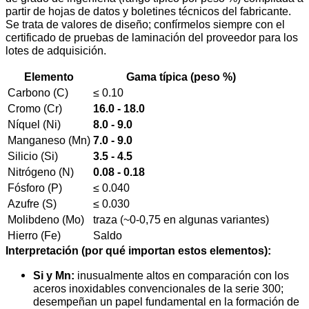
partir de hojas de datos y boletines técnicos del fabricante.
Se trata de valores de diseño; confírmelos siempre con el
certificado de pruebas de laminación del proveedor para los
lotes de adquisición.
Elemento
Gama típica (peso %)
Carbono (C)
≤ 0.10
Cromo (Cr)
16.0 - 18.0
Níquel (Ni)
8.0 - 9.0
Manganeso (Mn)
7.0 - 9.0
Silicio (Si)
3.5 - 4.5
Nitrógeno (N)
0.08 - 0.18
Fósforo (P)
≤ 0.040
Azufre (S)
≤ 0.030
Molibdeno (Mo)
traza (~0-0,75 en algunas variantes)
Hierro (Fe)
Saldo
Interpretación (por qué importan estos elementos):
Si y Mn:
inusualmente altos en comparación con los
aceros inoxidables convencionales de la serie 300;
desempeñan un papel fundamental en la formación de