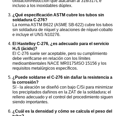
oxidación/reducción que atacarían al 316/317L e
incluso a los inoxidables dúplex.
¿Qué especificación ASTM cubre los tubos sin
soldadura C-276?
La norma ASTM B622 (ASME SB-622) cubre los tubos
sin soldadura de níquel y aleaciones de níquel-cobalto
e incluye el UNS N10276.
El Hastelloy C-276, ¿es adecuado para el servicio
H₂S (ácido)?
El C-276 suele ser aceptable, pero su cumplimiento
debe verificarse en relación con los límites
medioambientales NACE MR0175/ISO 15156 y los
requisitos metalúrgicos específicos.
¿Puede soldarse el C-276 sin dañar la resistencia a
la corrosión?
Sí - la aleación se diseñó con bajo C/Si para minimizar
los precipitados dañinos en la ZAT de la soldadura; el
relleno adecuado y el control del procedimiento siguen
siendo importantes.
¿Cuál es la densidad y cómo se calcula el peso del
tubo?