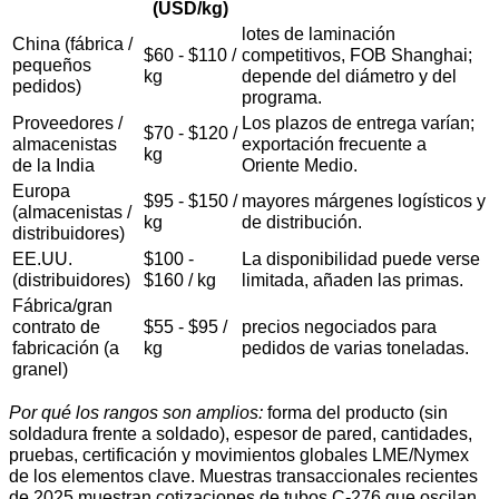
(USD/kg)
lotes de laminación
China (fábrica /
$60 - $110 /
competitivos, FOB Shanghai;
pequeños
kg
depende del diámetro y del
pedidos)
programa.
Proveedores /
Los plazos de entrega varían;
$70 - $120 /
almacenistas
exportación frecuente a
kg
de la India
Oriente Medio.
Europa
$95 - $150 /
mayores márgenes logísticos y
(almacenistas /
kg
de distribución.
distribuidores)
EE.UU.
$100 -
La disponibilidad puede verse
(distribuidores)
$160 / kg
limitada, añaden las primas.
Fábrica/gran
contrato de
$55 - $95 /
precios negociados para
fabricación (a
kg
pedidos de varias toneladas.
granel)
Por qué los rangos son amplios:
forma del producto (sin
soldadura frente a soldado), espesor de pared, cantidades,
pruebas, certificación y movimientos globales LME/Nymex
de los elementos clave. Muestras transaccionales recientes
de 2025 muestran cotizaciones de tubos C-276 que oscilan