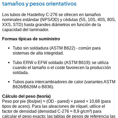
tamaños y pesos orientativos
Los tubos de Hastelloy C-276 se ofrecen en tamaños
nominales estándar (NPS/OD) y cédulas (5S, 10S, 40S, 80S,
XXS, STD) hasta grandes diámetros en función de la
capacidad del laminador.
Formas típicas de suministro
Tubo sin soldadura (ASTM B622) - común para
sistemas de alta integridad.
Tubo ERW o EFW soldado (ASTM B619): se utiliza
cuando el tamaño o el coste favorecen la producción
soldada.
Tubos para intercambiadores de calor (variantes ASTM
B626/B626M o B836).
Cálculo del peso (teoría)
Peso por pie (lbs/pie) ≈ (OD - pared) × pared × 10,68 (para
tipos de acero). Para las aleaciones de níquel, utilice el
factor de densidad (densidad C-276 ≈ 8,9 g/cm³) para
calcular el peso exacto; las tablas de pesos de referencia las