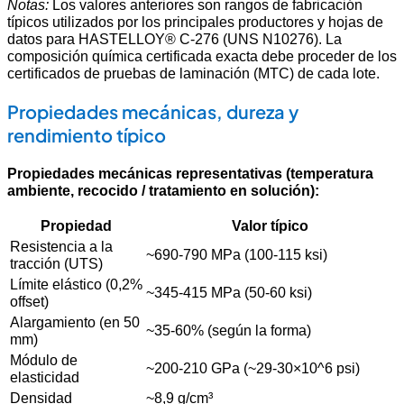
Notas:
Los valores anteriores son rangos de fabricación
típicos utilizados por los principales productores y hojas de
datos para HASTELLOY® C-276 (UNS N10276). La
composición química certificada exacta debe proceder de los
certificados de pruebas de laminación (MTC) de cada lote.
Propiedades mecánicas, dureza y
rendimiento típico
Propiedades mecánicas representativas (temperatura
ambiente, recocido / tratamiento en solución):
Propiedad
Valor típico
Resistencia a la
~690-790 MPa (100-115 ksi)
tracción (UTS)
Límite elástico (0,2%
~345-415 MPa (50-60 ksi)
offset)
Alargamiento (en 50
~35-60% (según la forma)
mm)
Módulo de
~200-210 GPa (~29-30×10^6 psi)
elasticidad
Densidad
~8,9 g/cm³