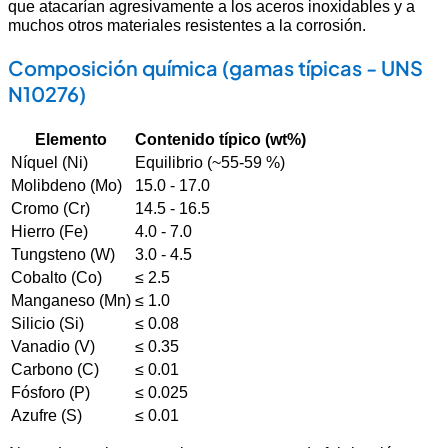
que atacarían agresivamente a los aceros inoxidables y a
muchos otros materiales resistentes a la corrosión.
Composición química (gamas típicas - UNS
N10276)
Elemento
Contenido típico (wt%)
Níquel (Ni)
Equilibrio (~55-59 %)
Molibdeno (Mo)
15.0 - 17.0
Cromo (Cr)
14.5 - 16.5
Hierro (Fe)
4.0 - 7.0
Tungsteno (W)
3.0 - 4.5
Cobalto (Co)
≤ 2.5
Manganeso (Mn)
≤ 1.0
Silicio (Si)
≤ 0.08
Vanadio (V)
≤ 0.35
Carbono (C)
≤ 0.01
Fósforo (P)
≤ 0.025
Azufre (S)
≤ 0.01