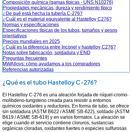
Composición química (gamas típicas - UNS N10276)
Propiedades mecánicas, dureza y rendimiento típico
¿De qué está hecha la tubería C-276?
¿Cuál es el material equivalente al Hastelloy C276?
Normas y especificaciones
Especificaciones típicas de los tubos, tamaños y pesos
orientativos
Precios mundiales en 2025
¿Cuál es la diferencia entre Inconel y hastelloy C276?
Notas sobre fabricación, soldadura y END
Preguntas frecuentes
MWAlloys: cómo ayudamos a los compradores
Referencias autorizadas
¿Qué es el tubo Hastelloy C-276?
El Hastelloy C-276 es una aleación forjada de níquel-cromo-
molibdeno-tungsteno creada para resistir a entornos
químicos oxidantes y reductores. En forma de tubo, se ofrece
sin soldadura (ASTM B622 / ASME SB-622), soldado (ASTM
B619 / ASME SB-619) y en varios formatos. La aleación se
elige cuando el servicio contiene cloruros, sustancias
orgánicas cloradas, oxidantes fuertes o especies sulfurosas