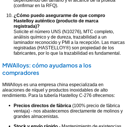
dependiendo del tamaño y el alcance de la prueba
(confirmar en la RFQ).
¿Cómo puedo asegurarme de que compro
Hastelloy auténtico (producto de marca
registrada)?
Solicite el número UNS (N10276), MTC completo,
análisis químico y de dureza, trazabilidad a un
laminador reconocido y PMI a la recepción. Las marcas
registradas (HASTELLOY®) son propiedad de los
fabricantes, por lo que la trazabilidad es fundamental.
MWAlloys: cómo ayudamos a los
compradores
MWAlloys es una empresa china especializada en
aleaciones de níquel y productos inoxidables de alto
rendimiento. Para la tubería Hastelloy C-276 ofrecemos:
Precios directos de fábrica
(100% precio de fábrica
ventaja) - nos abastecemos directamente de molinos y
grandes almacenistas.
Stock y envío rápido
- Mantenimiento de existencias