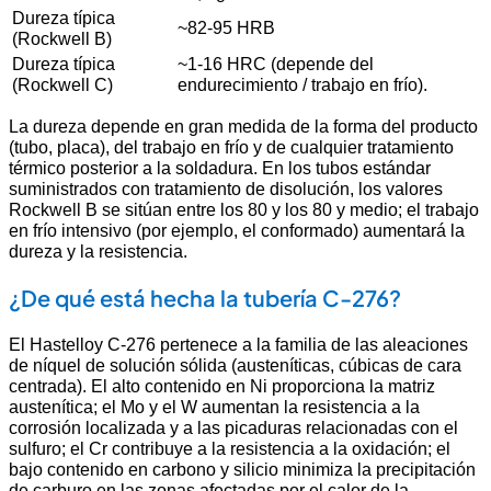
Dureza típica
~82-95 HRB
(Rockwell B)
Dureza típica
~1-16 HRC (depende del
(Rockwell C)
endurecimiento / trabajo en frío).
La dureza depende en gran medida de la forma del producto
(tubo, placa), del trabajo en frío y de cualquier tratamiento
térmico posterior a la soldadura. En los tubos estándar
suministrados con tratamiento de disolución, los valores
Rockwell B se sitúan entre los 80 y los 80 y medio; el trabajo
en frío intensivo (por ejemplo, el conformado) aumentará la
dureza y la resistencia.
¿De qué está hecha la tubería C-276?
El Hastelloy C-276 pertenece a la familia de las aleaciones
de níquel de solución sólida (austeníticas, cúbicas de cara
centrada). El alto contenido en Ni proporciona la matriz
austenítica; el Mo y el W aumentan la resistencia a la
corrosión localizada y a las picaduras relacionadas con el
sulfuro; el Cr contribuye a la resistencia a la oxidación; el
bajo contenido en carbono y silicio minimiza la precipitación
de carburo en las zonas afectadas por el calor de la