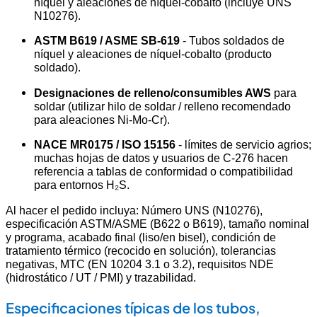
níquel y aleaciones de níquel-cobalto (incluye UNS
N10276).
ASTM B619 / ASME SB-619
- Tubos soldados de
níquel y aleaciones de níquel-cobalto (producto
soldado).
Designaciones de relleno/consumibles AWS
para
soldar (utilizar hilo de soldar / relleno recomendado
para aleaciones Ni-Mo-Cr).
NACE MR0175 / ISO 15156
- límites de servicio agrios;
muchas hojas de datos y usuarios de C-276 hacen
referencia a tablas de conformidad o compatibilidad
para entornos H₂S.
Al hacer el pedido incluya: Número UNS (N10276),
especificación ASTM/ASME (B622 o B619), tamaño nominal
y programa, acabado final (liso/en bisel), condición de
tratamiento térmico (recocido en solución), tolerancias
negativas, MTC (EN 10204 3.1 o 3.2), requisitos NDE
(hidrostático / UT / PMI) y trazabilidad.
Especificaciones típicas de los tubos,