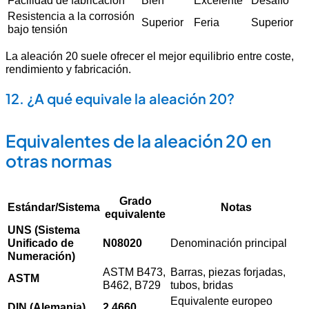
Facilidad de fabricación
Bien
Excelente
Desafío
Resistencia a la corrosión
Superior
Feria
Superior
bajo tensión
La aleación 20 suele ofrecer el mejor equilibrio entre coste,
rendimiento y fabricación.
12. ¿A qué equivale la aleación 20?
Equivalentes de la aleación 20 en
otras normas
Grado
Estándar/Sistema
Notas
equivalente
UNS (Sistema
Unificado de
N08020
Denominación principal
Numeración)
ASTM B473,
Barras, piezas forjadas,
ASTM
B462, B729
tubos, bridas
Equivalente europeo
DIN (Alemania)
2.4660