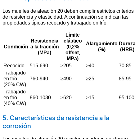
Los muelles de aleación 20 deben cumplir estrictos criterios
de resistencia y elasticidad. A continuación se indican las
propiedades típicas recocido y trabajado en frío:
Límite
Resistencia
elástico
Alargamiento
Dureza
Condición
a la tracción
(0,2%
(%)
(HRB)
(MPa)
offset,
MPa)
Recocido
515-690
≥205
≥40
70-85
Trabajado
en frío
760-940
≥490
≥25
85-95
(20% CW)
Trabajado
en frío
860-1030
≥620
≥15
95-100
(40% CW)
5. Características de resistencia a la
corrosión
Los muelles de aleación 20 resisten picaduras de cloruro,