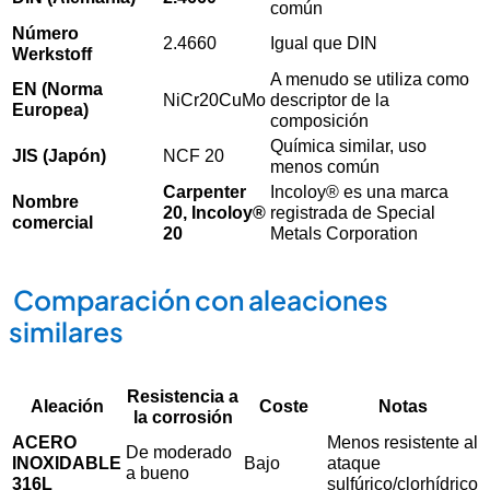
común
Número
2.4660
Igual que DIN
Werkstoff
A menudo se utiliza como
EN (Norma
NiCr20CuMo
descriptor de la
Europea)
composición
Química similar, uso
JIS (Japón)
NCF 20
menos común
Carpenter
Incoloy® es una marca
Nombre
20, Incoloy®
registrada de Special
comercial
20
Metals Corporation
Comparación con aleaciones
similares
Resistencia a
Aleación
Coste
Notas
la corrosión
ACERO
Menos resistente al
De moderado
INOXIDABLE
Bajo
ataque
a bueno
316L
sulfúrico/clorhídrico