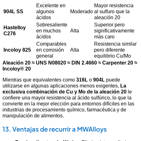
Excelente en
Mayor resistencia
904L SS
algunos
Moderado
al sulfuro que la
ácidos
aleación 20
Sobresaliente
Superior pero
Hastelloy
en muchos
Alta
significativamente
C276
ácidos
más caro
Comparables
Resistencia similar
Incoloy 825
en corrosión
Alta
pero diferente
general
equilibrio Cu/Mo
Aleación 20 ≈ UNS N08020 ≈ DIN 2.4660 ≈ Carpenter 20 ≈
Incoloy® 20
Mientras que equivalentes como
316L
o
904L
puede
utilizarse en algunas aplicaciones menos exigentes,
La
exclusiva combinación de Cu y Mo de la aleación 20
le
confiere una mayor resistencia al ácido sulfúrico, lo que la
convierte en la mejor elección para entornos difíciles en las
industrias de procesamiento químico, farmacéutica y de
manipulación de alimentos.
13. Ventajas de recurrir a MWAlloys