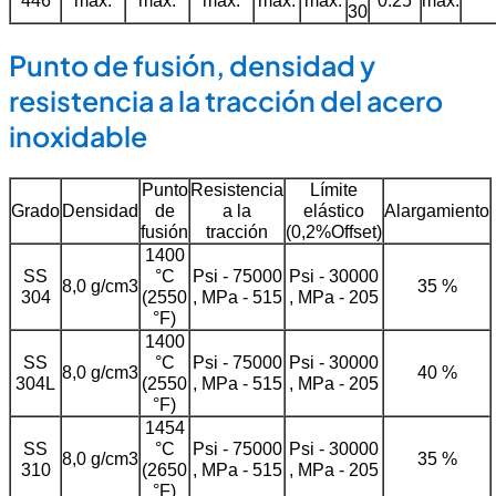
446
máx.
máx.
máx.
máx.
máx.
0.25
máx.
30
Punto de fusión, densidad y
resistencia a la tracción del acero
inoxidable
Punto
Resistencia
Límite
Grado
Densidad
de
a la
elástico
Alargamiento
fusión
tracción
(0,2%Offset)
1400
SS
°C
Psi - 75000
Psi - 30000
8,0 g/cm3
35 %
304
(2550
, MPa - 515
, MPa - 205
°F)
1400
SS
°C
Psi - 75000
Psi - 30000
8,0 g/cm3
40 %
304L
(2550
, MPa - 515
, MPa - 205
°F)
1454
SS
°C
Psi - 75000
Psi - 30000
8,0 g/cm3
35 %
310
(2650
, MPa - 515
, MPa - 205
°F)