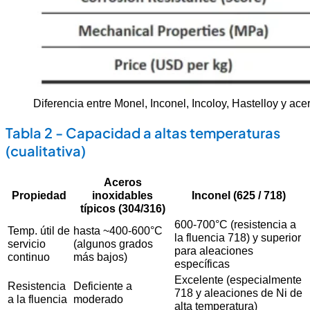
Diferencia entre Monel, Inconel, Incoloy, Hastelloy y ace
Tabla 2 - Capacidad a altas temperaturas
(cualitativa)
Aceros
Propiedad
inoxidables
Inconel (625 / 718)
típicos (304/316)
600-700°C (resistencia a
Temp. útil de
hasta ~400-600°C
la fluencia 718) y superior
servicio
(algunos grados
para aleaciones
continuo
más bajos)
específicas
Excelente (especialmente
Resistencia
Deficiente a
718 y aleaciones de Ni de
a la fluencia
moderado
alta temperatura)