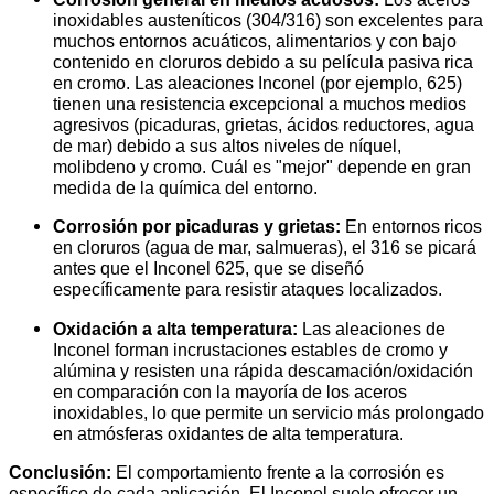
inoxidables austeníticos (304/316) son excelentes para
muchos entornos acuáticos, alimentarios y con bajo
contenido en cloruros debido a su película pasiva rica
en cromo. Las aleaciones Inconel (por ejemplo, 625)
tienen una resistencia excepcional a muchos medios
agresivos (picaduras, grietas, ácidos reductores, agua
de mar) debido a sus altos niveles de níquel,
molibdeno y cromo. Cuál es "mejor" depende en gran
medida de la química del entorno.
Corrosión por picaduras y grietas:
En entornos ricos
en cloruros (agua de mar, salmueras), el 316 se picará
antes que el Inconel 625, que se diseñó
específicamente para resistir ataques localizados.
Oxidación a alta temperatura:
Las aleaciones de
Inconel forman incrustaciones estables de cromo y
alúmina y resisten una rápida descamación/oxidación
en comparación con la mayoría de los aceros
inoxidables, lo que permite un servicio más prolongado
en atmósferas oxidantes de alta temperatura.
Conclusión:
El comportamiento frente a la corrosión es
específico de cada aplicación. El Inconel suele ofrecer un