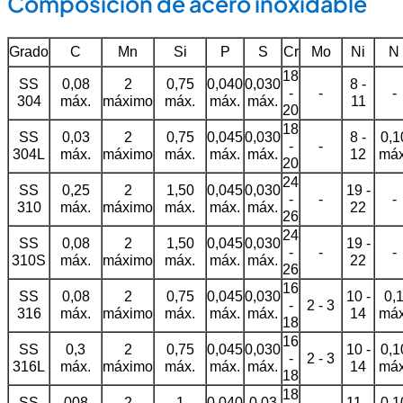
Composición de acero inoxidable
Grado
C
Mn
Si
P
S
Cr
Mo
Ni
N
18
SS
0,08
2
0,75
0,040
0,030
8 -
-
-
-
304
máx.
máximo
máx.
máx.
máx.
11
20
18
SS
0,03
2
0,75
0,045
0,030
8 -
0,1
-
-
304L
máx.
máximo
máx.
máx.
máx.
12
máx
20
24
SS
0,25
2
1,50
0,045
0,030
19 -
-
-
-
310
máx.
máximo
máx.
máx.
máx.
22
26
24
SS
0,08
2
1,50
0,045
0,030
19 -
-
-
-
310S
máx.
máximo
máx.
máx.
máx.
22
26
16
SS
0,08
2
0,75
0,045
0,030
10 -
0,
-
2 - 3
316
máx.
máximo
máx.
máx.
máx.
14
máx
18
16
SS
0,3
2
0,75
0,045
0,030
10 -
0,1
-
2 - 3
316L
máx.
máximo
máx.
máx.
máx.
14
máx
18
18
SS
008
2
1
0,040
0,03
11 -
0,1