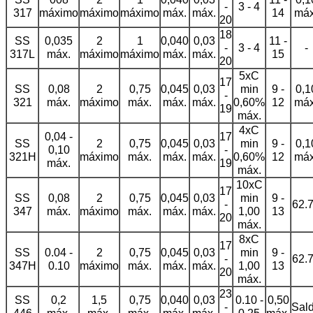
-
3 - 4
317
máximo
máximo
máximo
máx.
máx.
14
máx
20
18
SS
0,035
2
1
0,040
0,03
11 -
-
3 - 4
-
317L
máx.
máximo
máximo
máx.
máx.
15
20
5xC
17
SS
0,08
2
0,75
0,045
0,03
min
9 -
0,1
-
321
máx.
máximo
máx.
máx.
máx.
0,60%
12
máx
19
máx.
4xC
0,04 -
17
SS
2
0,75
0,045
0,03
min
9 -
0,1
0,10
-
321H
máximo
máx.
máx.
máx.
0,60%
12
máx
máx.
19
máx.
10xC
17
SS
0,08
2
0,75
0,045
0,03
min
9 -
-
62.
347
máx.
máximo
máx.
máx.
máx.
1,00
13
20
máx.
8xC
17
SS
0.04 -
2
0,75
0,045
0,03
min
9 -
-
62.
347H
0.10
máximo
máx.
máx.
máx.
1,00
13
20
máx.
23
SS
0,2
1,5
0,75
0,040
0,03
0.10 -
0,50
-
Sal