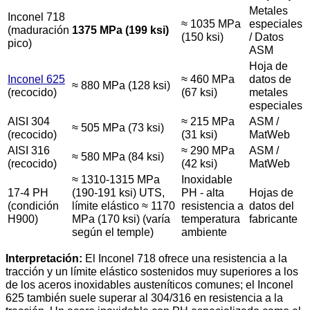
Metales
Inconel 718
≈ 1035 MPa
especiales
(maduración
1375 MPa (199 ksi)
(150 ksi)
/ Datos
pico)
ASM
Hoja de
Inconel 625
≈ 460 MPa
datos de
≈ 880 MPa (128 ksi)
(recocido)
(67 ksi)
metales
especiales
AISI 304
≈ 215 MPa
ASM /
≈ 505 MPa (73 ksi)
(recocido)
(31 ksi)
MatWeb
AISI 316
≈ 290 MPa
ASM /
≈ 580 MPa (84 ksi)
(recocido)
(42 ksi)
MatWeb
≈ 1310-1315 MPa
Inoxidable
17-4 PH
(190-191 ksi) UTS,
PH - alta
Hojas de
(condición
límite elástico ≈ 1170
resistencia a
datos del
H900)
MPa (170 ksi) (varía
temperatura
fabricante
según el temple)
ambiente
Interpretación:
El Inconel 718 ofrece una resistencia a la
tracción y un límite elástico sostenidos muy superiores a los
de los aceros inoxidables austeníticos comunes; el Inconel
625 también suele superar al 304/316 en resistencia a la