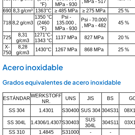
, MPa - 517
°F)
MPa - 930
690
8,3 g/cm³
1363°C
≥ 485 MPa
≥ 275 MPa
25 %
1350 °C
Psi -
Psi - 70.000
718
8,2 g/cm3
(2460
135.000 ,
45 %
, MPa - 482
°F)
MPa - 930
8,31
1271°C-
725
1137 MPa
827 MPa
20 %
g/cm3
1343 °C
X-
8,28
1430°C
1267 MPa
868 MPa
25 %
750
g/cm3
Acero inoxidable
Grados equivalentes de acero inoxidable
WERKSTOFF
ESTÁNDAR
UNS
JIS
BS
G
NR.
SS 304
1.4301
S30400
SUS 304
304S31
08Х
SUS
SS 304L
1.4306/1.4307
S30403
304S11
03Х
304L
SS 310
1.4845
S31000
-
-