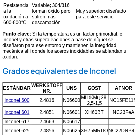
Resistencia
Variable; 304/316
a la
forman óxido pero
Muy superior; diseñado
oxidación a
sufren más
para este servicio
600-800°C
descamación
Punto clave:
Si la temperatura es un factor primordial, el
Inconel y otras superaleaciones a base de níquel se
diseñaron para ese entorno y mantienen la integridad
mecánica allí donde los aceros inoxidables se ablandan u
oxidan.
Grados equivalentes de Inconel
WERKSTOFF
ESTÁNDAR
UNS
GOST
AFNOR
NR.
МНЖМц 28-
Inconel 600
2.4816
N06600
NC15FE11
2,5-1,5
Inconel 601
2.4851
N06601
XH60BT
NC23FeA
Inconel 617
2.4663
N06617
Inconel 625
2.4856
N06625
ХН75МБТЮ
NC22DNB4