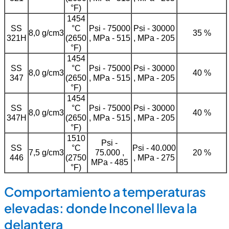
°F)
1454
SS
°C
Psi - 75000
Psi - 30000
8,0 g/cm3
35 %
321H
(2650
, MPa - 515
, MPa - 205
°F)
1454
SS
°C
Psi - 75000
Psi - 30000
8,0 g/cm3
40 %
347
(2650
, MPa - 515
, MPa - 205
°F)
1454
SS
°C
Psi - 75000
Psi - 30000
8,0 g/cm3
40 %
347H
(2650
, MPa - 515
, MPa - 205
°F)
1510
Psi -
SS
°C
Psi - 40.000
7,5 g/cm3
75.000 ,
20 %
446
(2750
, MPa - 275
MPa - 485
°F)
Comportamiento a temperaturas
elevadas: donde Inconel lleva la
delantera