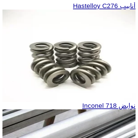
أنابيب Hastelloy C276
نوابض Inconel 718