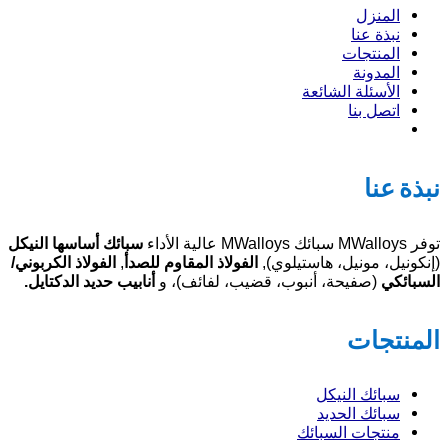
المنزل
نبذة عنا
المنتجات
المدونة
الأسئلة الشائعة
اتصل بنا
نبذة عنا
توفر MWalloys سبائك MWalloys عالية الأداء
سبائك أساسها النيكل
(إنكونيل، مونيل، هاستيلوي),
الفولاذ المقاوم للصدأ
,
الفولاذ الكربوني/
السبائكي
(صفيحة، أنبوب، قضيب، لفائف)، و
أنابيب حديد الدكتايل.
المنتجات
سبائك النيكل
سبائك الحديد
منتجات السبائك