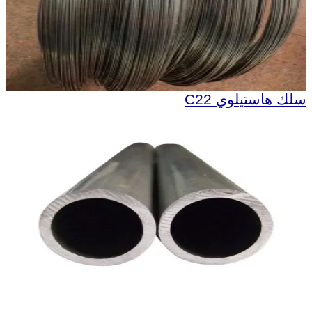
سلك هاستيلوي C22