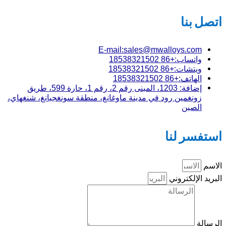
اتصل بنا
E-mail:sales@mwalloys.com
واتساب:+86 18538321502
ويتشات:+86 18538321502
الهاتف:+86 18538321502
إضافة: 1203، المبنى رقم 2، رقم 1، حارة 599، طريق
زونغمين رود في مدينة ماوغانغ، منطقة سونغجيانغ، شنغهاي،
الصين
استفسر لنا
الاسم
البريد الإلكتروني
الرسالة