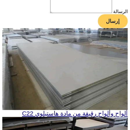
الرسالة
إرسال
ألواح وألواح رقيقة من مادة هاستيلوي C22