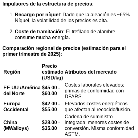
Impulsores de la estructura de precios:
Recargo por níquel:
Dado que la aleación es ~65%
Níquel, la volatilidad de los precios es alta.
Coste de tramitación:
El trefilado de alambre
consume mucha energía.
Comparación regional de precios (estimación para el
primer trimestre de 2025):
Precio
Región
estimado
Atributos del mercado
(USD/kg)
Costes laborales elevados;
EE.UU./América
$45.00 -
primas de conformidad con
del Norte
$60.00
DFARS.
Europa
$42.00 -
Elevados costes energéticos
Occidental
$55.00
que afectan al recocido/fusión.
Cadena de suministro
China
$28.00 -
integrada; menores costes de
(MWalloys)
$35.00
conversión. Misma conformidad
ASTM.