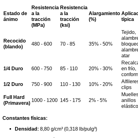
Resistencia
Resistencia
Estado de
a la
a la
Alargamiento
Aplica
ánimo
tracción
tracción
(%)
típica
(MPa)
(ksi)
Tejido,
alambr
Recocido
480 - 600
70 - 85
35% - 50%
bloque
(blando)
alambr
atar
Recalc
1/4 Duro
600 - 750
85 - 110
20% - 30%
en frío,
confor
Alfilere
1/2 Duro
750 - 900
110 - 130
10% - 20%
clips
Muelles
Full Hard
1000 - 1200
145 - 175
2% - 5%
anillos
(Primavera)
elástic
Constantes físicas:
Densidad:
8,80 g/cm³ (0,318 lb/pulg³)