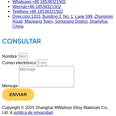
Whatsapp:+86 18538321502
Wechat:+86 18538321502
Teléfono:+86 18538321502
Dirección:1203, Building 2, No. 1, Lane 599, Zhongmin
Road, Maogang Town, Songjiang District, Shanghai,
China
CONSULTAR
Nombre
Correo electrónico
Mensaje
ENVIAR
Copyright © 2025 Shanghai MWalloys Alloy Materials Co.,
Ltd. &
política de privacidad