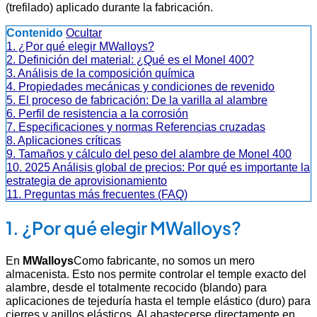
(trefilado) aplicado durante la fabricación.
Contenido
Ocultar
1. ¿Por qué elegir MWalloys?
2. Definición del material: ¿Qué es el Monel 400?
3. Análisis de la composición química
4. Propiedades mecánicas y condiciones de revenido
5. El proceso de fabricación: De la varilla al alambre
6. Perfil de resistencia a la corrosión
7. Especificaciones y normas Referencias cruzadas
8. Aplicaciones críticas
9. Tamaños y cálculo del peso del alambre de Monel 400
10. 2025 Análisis global de precios: Por qué es importante la
estrategia de aprovisionamiento
11. Preguntas más frecuentes (FAQ)
1. ¿Por qué elegir MWalloys?
En
MWalloys
Como fabricante, no somos un mero
almacenista. Esto nos permite controlar el temple exacto del
alambre, desde el totalmente recocido (blando) para
aplicaciones de tejeduría hasta el temple elástico (duro) para
cierres y anillos elásticos. Al abastecerse directamente en