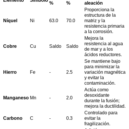
%
%
aleación
Proporciona la
estructura de la
Níquel
Ni
63.0
70.0
matriz y la
resistencia primaria
a la corrosión.
Mejora la
resistencia al agua
Cobre
Cu
Saldo
Saldo
de mar y a los
ácidos reductores.
Se mantiene bajo
para minimizar la
Hierro
Fe
-
2.5
variación magnética
y evitar la
contaminación.
Actúa como
desoxidante
Manganeso
Mn
-
2.0
durante la fusión;
mejora la ductilidad.
Controlado para
Carbono
C
-
0.3
evitar la
fragilización.