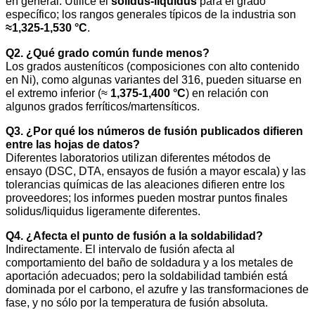
en general. Utilice el
solidus-liquidus
para el grado
específico; los rangos generales típicos de la industria son
≈1,325-1,530 °C
.
Q2. ¿Qué grado común funde menos?
Los grados austeníticos (composiciones con alto contenido
en Ni), como algunas variantes del 316, pueden situarse en
el extremo inferior (≈
1,375-1,400 °C
) en relación con
algunos grados ferríticos/martensíticos.
Q3. ¿Por qué los números de fusión publicados difieren
entre las hojas de datos?
Diferentes laboratorios utilizan diferentes métodos de
ensayo (DSC, DTA, ensayos de fusión a mayor escala) y las
tolerancias químicas de las aleaciones difieren entre los
proveedores; los informes pueden mostrar puntos finales
solidus/liquidus ligeramente diferentes.
Q4. ¿Afecta el punto de fusión a la soldabilidad?
Indirectamente. El intervalo de fusión afecta al
comportamiento del baño de soldadura y a los metales de
aportación adecuados; pero la soldabilidad también está
dominada por el carbono, el azufre y las transformaciones de
fase, y no sólo por la temperatura de fusión absoluta.