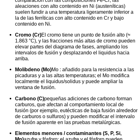
aleaciones con alto contenido en Ni (austeníticas)
suelen fundir a una temperatura ligeramente inferior a
la de las ferríticas con alto contenido en Cr y bajo
contenido en Ni.
Cromo (Cr)
El cromo tiene un punto de fusión alto (≈
1.863 °C), y las fracciones más altas de cromo pueden
elevar partes del diagrama de fases, ampliando los
intervalos de fusión y desplazando el liquidus hacia
arriba.
Molibdeno (Mo)
Mo : añadido para la resistencia a las
picaduras y a las altas temperaturas; el Mo modifica
localmente el liquidus/solidus y puede ampliar la
ventana de fusión.
Carbono (C)
pequeñas adiciones de carbono forman
carburos, que afectan al comportamiento local de
fusión (por ejemplo, eutécticas de baja fusión alrededor
de carburos o sulfuros) y pueden modificar el intervalo
de fusión aparente en las pruebas metalúrgicas.
Elementos menores / contaminantes (S, P, Si,
Mn)
azufre y fósforo: el azufre y el fósforo pueden