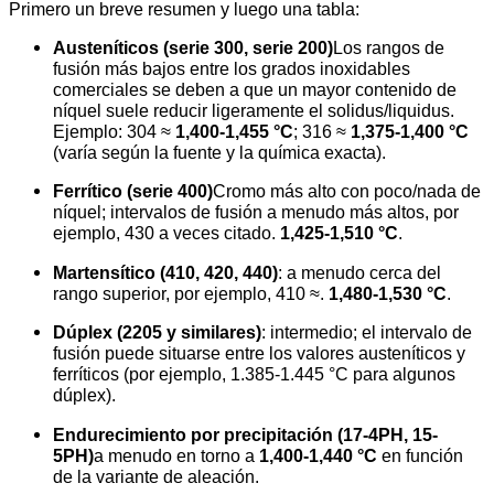
Primero un breve resumen y luego una tabla:
Austeníticos (serie 300, serie 200)
Los rangos de
fusión más bajos entre los grados inoxidables
comerciales se deben a que un mayor contenido de
níquel suele reducir ligeramente el solidus/liquidus.
Ejemplo: 304 ≈
1,400-1,455 °C
; 316 ≈
1,375-1,400 °C
(varía según la fuente y la química exacta).
Ferrítico (serie 400)
Cromo más alto con poco/nada de
níquel; intervalos de fusión a menudo más altos, por
ejemplo, 430 a veces citado.
1,425-1,510 °C
.
Martensítico (410, 420, 440)
: a menudo cerca del
rango superior, por ejemplo, 410 ≈.
1,480-1,530 °C
.
Dúplex (2205 y similares)
: intermedio; el intervalo de
fusión puede situarse entre los valores austeníticos y
ferríticos (por ejemplo, 1.385-1.445 °C para algunos
dúplex).
Endurecimiento por precipitación (17-4PH, 15-
5PH)
a menudo en torno a
1,400-1,440 °C
en función
de la variante de aleación.