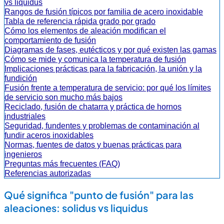
vs liquidus
Rangos de fusión típicos por familia de acero inoxidable
Tabla de referencia rápida grado por grado
Cómo los elementos de aleación modifican el
comportamiento de fusión
Diagramas de fases, eutécticos y por qué existen las gamas
Cómo se mide y comunica la temperatura de fusión
Implicaciones prácticas para la fabricación, la unión y la
fundición
Fusión frente a temperatura de servicio: por qué los límites
de servicio son mucho más bajos
Reciclado, fusión de chatarra y práctica de hornos
industriales
Seguridad, fundentes y problemas de contaminación al
fundir aceros inoxidables
Normas, fuentes de datos y buenas prácticas para
ingenieros
Preguntas más frecuentes (FAQ)
Referencias autorizadas
Qué significa "punto de fusión" para las
aleaciones: solidus vs liquidus