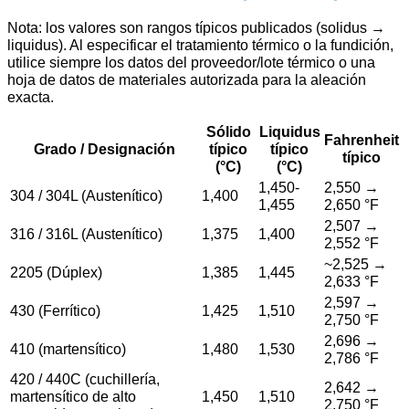
Nota: los valores son rangos típicos publicados (solidus →
liquidus). Al especificar el tratamiento térmico o la fundición,
utilice siempre los datos del proveedor/lote térmico o una
hoja de datos de materiales autorizada para la aleación
exacta.
Sólido
Liquidus
Fahrenheit
Grado / Designación
típico
típico
típico
(°C)
(°C)
1,450-
2,550 →
304 / 304L (Austenítico)
1,400
1,455
2,650 °F
2,507 →
316 / 316L (Austenítico)
1,375
1,400
2,552 °F
~2,525 →
2205 (Dúplex)
1,385
1,445
2,633 °F
2,597 →
430 (Ferrítico)
1,425
1,510
2,750 °F
2,696 →
410 (martensítico)
1,480
1,530
2,786 °F
420 / 440C (cuchillería,
2,642 →
martensítico de alto
1,450
1,510
2,750 °F