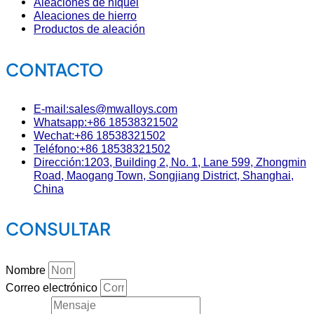
Aleaciones de níquel
Aleaciones de hierro
Productos de aleación
CONTACTO
E-mail:sales@mwalloys.com
Whatsapp:+86 18538321502
Wechat:+86 18538321502
Teléfono:+86 18538321502
Dirección:1203, Building 2, No. 1, Lane 599, Zhongmin
Road, Maogang Town, Songjiang District, Shanghai,
China
CONSULTAR
Nombre
Correo electrónico