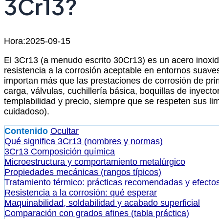
3Cr13?
Hora:2025-09-15
El 3Cr13 (a menudo escrito 30Cr13) es un acero inoxida
resistencia a la corrosión aceptable en entornos suaves
importan más que las prestaciones de corrosión de prime
carga, válvulas, cuchillería básica, boquillas de inyect
templabilidad y precio, siempre que se respeten sus li
cuidadoso).
Contenido
Ocultar
Qué significa 3Cr13 (nombres y normas)
3Cr13 Composición química
Microestructura y comportamiento metalúrgico
Propiedades mecánicas (rangos típicos)
Tratamiento térmico: prácticas recomendadas y efecto
Resistencia a la corrosión: qué esperar
Maquinabilidad, soldabilidad y acabado superficial
Comparación con grados afines (tabla práctica)