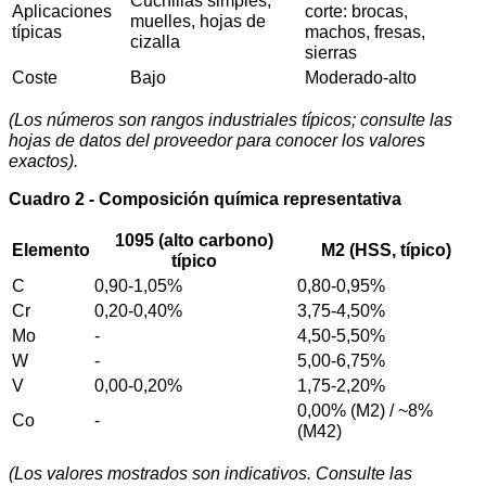
Cuchillas simples,
Aplicaciones
corte: brocas,
muelles, hojas de
típicas
machos, fresas,
cizalla
sierras
Coste
Bajo
Moderado-alto
(Los números son rangos industriales típicos; consulte las
hojas de datos del proveedor para conocer los valores
exactos).
Cuadro 2 - Composición química representativa
1095 (alto carbono)
Elemento
M2 (HSS, típico)
típico
C
0,90-1,05%
0,80-0,95%
Cr
0,20-0,40%
3,75-4,50%
Mo
-
4,50-5,50%
W
-
5,00-6,75%
V
0,00-0,20%
1,75-2,20%
0,00% (M2) / ~8%
Co
-
(M42)
(Los valores mostrados son indicativos. Consulte las