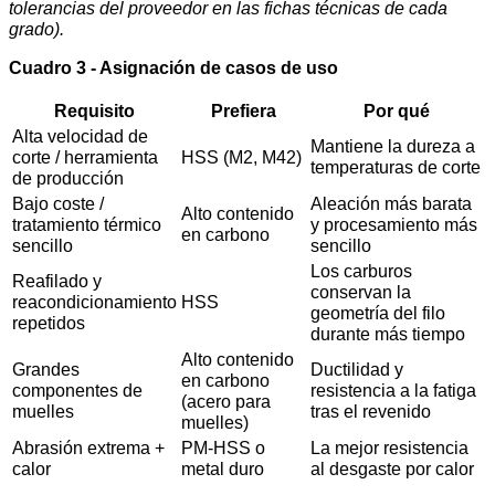
tolerancias del proveedor en las fichas técnicas de cada
grado).
Cuadro 3 - Asignación de casos de uso
Requisito
Prefiera
Por qué
Alta velocidad de
Mantiene la dureza a
corte / herramienta
HSS (M2, M42)
temperaturas de corte
de producción
Bajo coste /
Aleación más barata
Alto contenido
tratamiento térmico
y procesamiento más
en carbono
sencillo
sencillo
Los carburos
Reafilado y
conservan la
reacondicionamiento
HSS
geometría del filo
repetidos
durante más tiempo
Alto contenido
Grandes
Ductilidad y
en carbono
componentes de
resistencia a la fatiga
(acero para
muelles
tras el revenido
muelles)
Abrasión extrema +
PM-HSS o
La mejor resistencia
calor
metal duro
al desgaste por calor