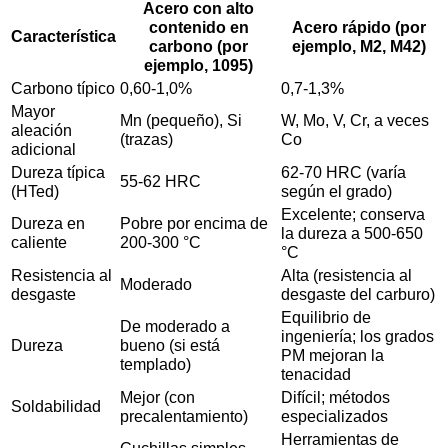
Acero con alto
contenido en
Acero rápido (por
Característica
carbono (por
ejemplo, M2, M42)
ejemplo, 1095)
Carbono típico
0,60-1,0%
0,7-1,3%
Mayor
Mn (pequeño), Si
W, Mo, V, Cr, a veces
aleación
(trazas)
Co
adicional
Dureza típica
62-70 HRC (varía
55-62 HRC
(HTed)
según el grado)
Excelente; conserva
Dureza en
Pobre por encima de
la dureza a 500-650
caliente
200-300 °C
°C
Resistencia al
Alta (resistencia al
Moderado
desgaste
desgaste del carburo)
Equilibrio de
De moderado a
ingeniería; los grados
Dureza
bueno (si está
PM mejoran la
templado)
tenacidad
Mejor (con
Difícil; métodos
Soldabilidad
precalentamiento)
especializados
Herramientas de