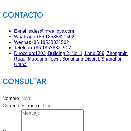
CONTACTO
E-mail:sales@mwalloys.com
Whatsapp:+86 18538321502
Wechat:+86 18538321502
Teléfono:+86 18538321502
Dirección:1203, Building 2, No. 1, Lane 599, Zhongmin
Road, Maogang Town, Songjiang District, Shanghai,
China
CONSULTAR
Nombre
Correo electrónico