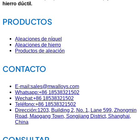
hierro dúctil.
PRODUCTOS
Aleaciones de níquel
Aleaciones de hierro
Productos de aleación
CONTACTO
E-mail:sales@mwalloys.com
Whatsapp:+86 18538321502
Wechat:+86 18538321502
Teléfono:+86 18538321502
Dirección:1203, Building 2, No. 1, Lane 599, Zhongmin
Road, Maogang Town, Songjiang District, Shanghai,
China
CONSULTAR