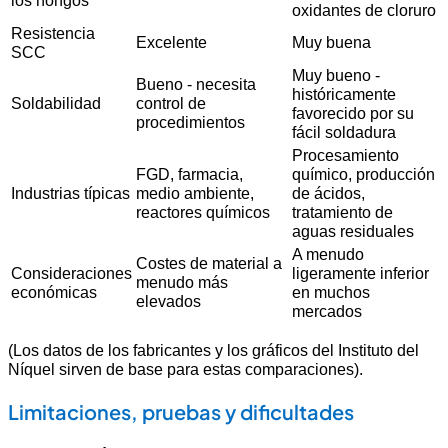
los hongos
oxidantes de cloruro
Resistencia
Excelente
Muy buena
SCC
Muy bueno -
Bueno - necesita
históricamente
Soldabilidad
control de
favorecido por su
procedimientos
fácil soldadura
Procesamiento
FGD, farmacia,
químico, producción
Industrias típicas
medio ambiente,
de ácidos,
reactores químicos
tratamiento de
aguas residuales
A menudo
Costes de material a
Consideraciones
ligeramente inferior
menudo más
económicas
en muchos
elevados
mercados
(Los datos de los fabricantes y los gráficos del Instituto del
Níquel sirven de base para estas comparaciones).
Limitaciones, pruebas y dificultades