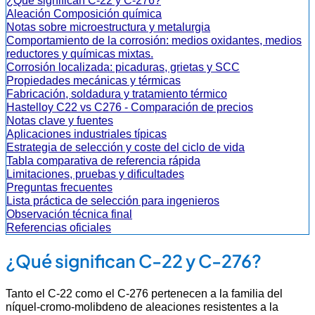
¿Qué significan C-22 y C-276?
Aleación Composición química
Notas sobre microestructura y metalurgia
Comportamiento de la corrosión: medios oxidantes, medios
reductores y químicas mixtas.
Corrosión localizada: picaduras, grietas y SCC
Propiedades mecánicas y térmicas
Fabricación, soldadura y tratamiento térmico
Hastelloy C22 vs C276 - Comparación de precios
Notas clave y fuentes
Aplicaciones industriales típicas
Estrategia de selección y coste del ciclo de vida
Tabla comparativa de referencia rápida
Limitaciones, pruebas y dificultades
Preguntas frecuentes
Lista práctica de selección para ingenieros
Observación técnica final
Referencias oficiales
¿Qué significan C-22 y C-276?
Tanto el C-22 como el C-276 pertenecen a la familia del
níquel-cromo-molibdeno de aleaciones resistentes a la