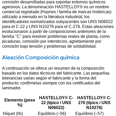
corrosión desarrolladas para soportar entornos químicos
agresivos. La denominación HASTELLOY® es un nombre
comercial registrado (Haynes / familia de marcas históricas)
utilizado a menudo en la literatura industrial; los
identificadores normalizados subyacentes son UNS N06022
para el C-22 y UNS N10276 para el C-276. Estas aleaciones
evolucionaron a partir de composiciones anteriores de la
familia "C" para resolver problemas reales de planta, como
picaduras, corrosión por intersticios, agrietamiento por
corrosión bajo tensión y problemas de soldabilidad.
Aleación Composición química
A continuación se ofrece un resumen de la composición
basado en los datos técnicos del fabricante. Las pequeñas
tolerancias varían según el fabricante y la forma del
producto; confírmelas siempre con los certificados del
laminador.
HASTELLOY® C-
HASTELLOY® C-
Elemento (peso
22 (típico / UNS
276 (típico / UNS
%)
N06022)
N10276)
Níquel (Ni)
Equilibrio (~56)
Equilibrio (~57)