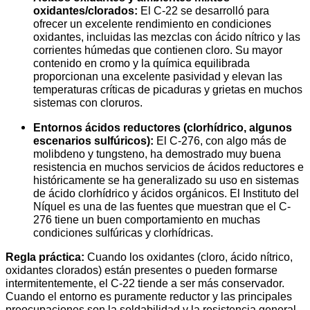
oxidantes/clorados:
El C-22 se desarrolló para
ofrecer un excelente rendimiento en condiciones
oxidantes, incluidas las mezclas con ácido nítrico y las
corrientes húmedas que contienen cloro. Su mayor
contenido en cromo y la química equilibrada
proporcionan una excelente pasividad y elevan las
temperaturas críticas de picaduras y grietas en muchos
sistemas con cloruros.
Entornos ácidos reductores (clorhídrico, algunos
escenarios sulfúricos):
El C-276, con algo más de
molibdeno y tungsteno, ha demostrado muy buena
resistencia en muchos servicios de ácidos reductores e
históricamente se ha generalizado su uso en sistemas
de ácido clorhídrico y ácidos orgánicos. El Instituto del
Níquel es una de las fuentes que muestran que el C-
276 tiene un buen comportamiento en muchas
condiciones sulfúricas y clorhídricas.
Regla práctica:
Cuando los oxidantes (cloro, ácido nítrico,
oxidantes clorados) están presentes o pueden formarse
intermitentemente, el C-22 tiende a ser más conservador.
Cuando el entorno es puramente reductor y las principales
preocupaciones son la soldabilidad y la resistencia general