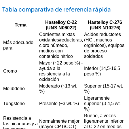
Tabla comparativa de referencia rápida
Hastelloy C-22
Hastelloy C-276
Tema
(UNS N06022)
(UNS N10276)
Corrientes mixtas
Ácidos reductores
oxidantes/reductoras,
(HCl, muchos
Más adecuado
cloro húmedo,
orgánicos), equipos
para
medios con
de proceso
contenido nítrico
soldados
Mayor (~22 peso %) -
ayuda a la
Inferior (14,5-16,5
Cromo
resistencia a la
peso %)
oxidación
Moderado (~13 wt.
Superior (15-17 wt.
Molibdeno
%)
%)
Ligeramente
Tungsteno
Presente (~3 wt. %)
superior (3-4,5 wt.
%)
Bueno, a veces
Resistencia a
Normalmente mejor
ligeramente inferior
las picaduras y a
(mayor CPT/CCT)
al C-22 en medios