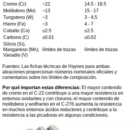
Cromo (Cr)
~22
14.5 - 16.5
Molibdeno (Mo)
~13
15 - 17
Tungsteno (W)
~3
3 - 4.5
Hierro (Fe)
~3
4 - 7
Cobalto (Co)
≤2.5
≤2.5
Carbono (C)
≤0.01
≤0.02
Silicio (Si),
Manganeso (Mn),
límites de trazas
límites de trazas
Vanadio (V)
Fuentes: Las fichas técnicas de Haynes para ambas
aleaciones proporcionan números nominales oficiales y
comentarios sobre los límites de composición.
Por qué importan estas diferencias:
El mayor contenido
de cromo en el C-22 contribuye a una mayor resistencia en
entornos oxidantes y con cloruros; el mayor contenido de
molibdeno y wolframio en el C-276 aumenta la resistencia
en muchos entornos ácidos reductores y contribuye a la
resistencia a las picaduras en algunas condiciones.