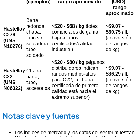
(ejemplos)
- rango aproximado
(USD)
-
rango
aproximado
Barra
redonda,
~$20 - $68 / kg
(lotes
~$9,07 -
Hastelloy
chapa,
comerciales de gama
$30,75 / lb
C276
tubo sin
baja a tubos
(conversión
(UNS
soldadura,
certificados/calidad
de rangos
N10276)
tubo
industrial)
de kg)
soldado
~$20 - $80 / kg
(algunos
distribuidores indican
~$9,07 -
Hastelloy
Chapa,
rangos medios-altos
$36,29 / lb
C22
barra,
para C22; la chapa
(conversión
(UNS
tubo,
certificada de primera
de rangos
N06022)
accesorios
calidad está hacia el
de kg)
extremo superior)
Notas clave y fuentes
Los índices de mercado y los datos del sector muestran