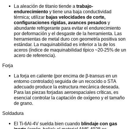
La aleación de titanio tiende a
trabajo-
endurecimiento
y tiene una baja conductividad
térmica; utilizar
bajas velocidades de corte,
configuraciones rígidas, avances pesados
y
abundante refrigerante para evitar el endurecimiento
por deformación y el desgaste de la herramienta. Las
herramientas de metal duro con geometría positiva son
estándar. La maquinabilidad es inferior a la de los
aceros (índice de maquinabilidad típico ~20-25% de un
acero de referencia).
Forja
La forja en caliente (por encima de β-transus en un
entorno controlado) seguida de un recocido o STA
adecuado produce la estructura mecánica deseada.
Para las piezas forjadas aeroespaciales críticas, es
esencial controlar la captación de oxígeno y el tamaño
de grano.
Soldadura
El Ti-6Al-4V suelda bien cuando
blindaje con gas
inerte
(argón, helio); el material AMS 4928 es