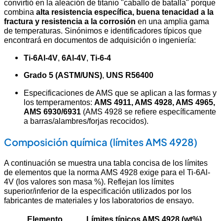
convirtió en la aleación de titanio "caballo de batalla" porque
combina
alta resistencia específica, buena tenacidad a la
fractura y resistencia a la corrosión
en una amplia gama
de temperaturas. Sinónimos e identificadores típicos que
encontrará en documentos de adquisición o ingeniería:
Ti-6Al-4V
,
6Al-4V
,
Ti-6-4
Grado 5 (ASTM/UNS)
,
UNS R56400
Especificaciones de AMS que se aplican a las formas y
los temperamentos:
AMS 4911, AMS 4928, AMS 4965,
AMS 6930/6931
(AMS 4928 se refiere específicamente
a barras/alambres/forjas recocidos).
Composición química (límites AMS 4928)
A continuación se muestra una tabla concisa de los límites
de elementos que la norma AMS 4928 exige para el Ti-6Al-
4V (los valores son masa %). Reflejan los límites
superior/inferior de la especificación utilizados por los
fabricantes de materiales y los laboratorios de ensayo.
Elemento
Límites típicos AMS 4928 (wt%)