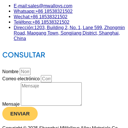
E-mail:sales@mwalloys.com
Whatsapp:+86 18538321502
Wechat:+86 18538321502
Teléfono:+86 18538321502
Dirección:1203, Building 2, No. 1, Lane 599, Zhongmin
Road, Maogang Town, Songjiang District, Shanghai,
China
CONSULTAR
Nombre
Correo electrónico
Mensaje
ENVIAR
Copyright © 2025 Shanghai MWalloys Alloy Materials Co.,