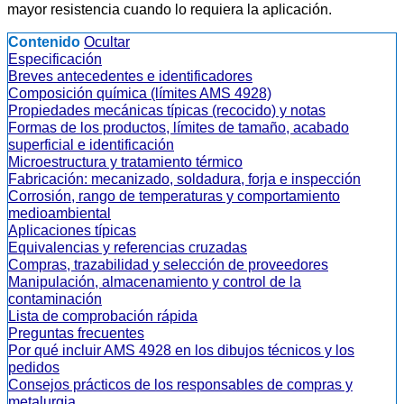
mayor resistencia cuando lo requiera la aplicación.
Contenido
Ocultar
Especificación
Breves antecedentes e identificadores
Composición química (límites AMS 4928)
Propiedades mecánicas típicas (recocido) y notas
Formas de los productos, límites de tamaño, acabado
superficial e identificación
Microestructura y tratamiento térmico
Fabricación: mecanizado, soldadura, forja e inspección
Corrosión, rango de temperaturas y comportamiento
medioambiental
Aplicaciones típicas
Equivalencias y referencias cruzadas
Compras, trazabilidad y selección de proveedores
Manipulación, almacenamiento y control de la
contaminación
Lista de comprobación rápida
Preguntas frecuentes
Por qué incluir AMS 4928 en los dibujos técnicos y los
pedidos
Consejos prácticos de los responsables de compras y
metalurgia