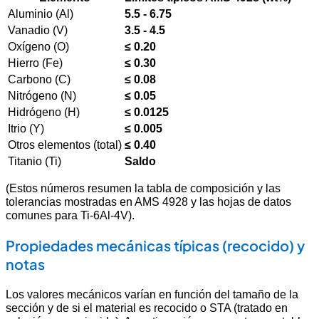
Aluminio (Al)
5.5 - 6.75
Vanadio (V)
3.5 - 4.5
Oxígeno (O)
≤ 0.20
Hierro (Fe)
≤ 0.30
Carbono (C)
≤ 0.08
Nitrógeno (N)
≤ 0.05
Hidrógeno (H)
≤ 0.0125
Itrio (Y)
≤ 0.005
Otros elementos (total)
≤ 0.40
Titanio (Ti)
Saldo
(Estos números resumen la tabla de composición y las
tolerancias mostradas en AMS 4928 y las hojas de datos
comunes para Ti-6Al-4V).
Propiedades mecánicas típicas (recocido) y
notas
Los valores mecánicos varían en función del tamaño de la
sección y de si el material es recocido o STA (tratado en