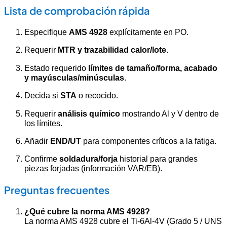
Lista de comprobación rápida
Especifique
AMS 4928
explícitamente en PO.
Requerir
MTR y trazabilidad calor/lote
.
Estado requerido
límites de tamaño/forma, acabado
y mayúsculas/minúsculas
.
Decida si
STA
o recocido.
Requerir
análisis químico
mostrando Al y V dentro de
los límites.
Añadir
END/UT
para componentes críticos a la fatiga.
Confirme
soldadura/forja
historial para grandes
piezas forjadas (información VAR/EB).
Preguntas frecuentes
¿Qué cubre la norma AMS 4928?
La norma AMS 4928 cubre el Ti-6Al-4V (Grado 5 / UNS