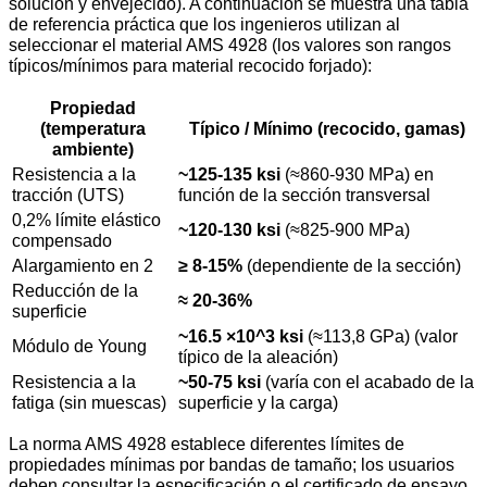
solución y envejecido). A continuación se muestra una tabla
de referencia práctica que los ingenieros utilizan al
seleccionar el material AMS 4928 (los valores son rangos
típicos/mínimos para material recocido forjado):
Propiedad
(temperatura
Típico / Mínimo (recocido, gamas)
ambiente)
Resistencia a la
~125-135 ksi
(≈860-930 MPa) en
tracción (UTS)
función de la sección transversal
0,2% límite elástico
~120-130 ksi
(≈825-900 MPa)
compensado
Alargamiento en 2
≥ 8-15%
(dependiente de la sección)
Reducción de la
≈ 20-36%
superficie
~16.5 ×10^3 ksi
(≈113,8 GPa) (valor
Módulo de Young
típico de la aleación)
Resistencia a la
~50-75 ksi
(varía con el acabado de la
fatiga (sin muescas)
superficie y la carga)
La norma AMS 4928 establece diferentes límites de
propiedades mínimas por bandas de tamaño; los usuarios
deben consultar la especificación o el certificado de ensayo